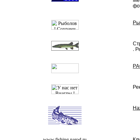
Ме
фо
Ры
Cт
. 
РА
Ре
На
www.fishing.narod.ru
Кл