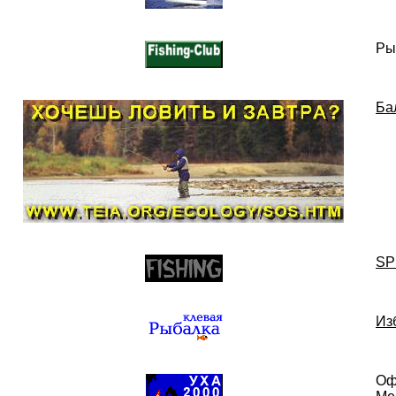
Ры
Ба
SP
Из
Оф